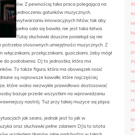
d
ów. Z pewnością taka praca polegająca na
jednoczeniu gatunków muzycznych,
e
wytwarzaniu innowacyjnych hitów, tak aby
in
pełna sala się bawiła, nie jest taka łatwa.
ku
Tutaj słuchawki douszne poniekąd się nie
m
 potrzeba stosownych umiejętności muzycznych. Z
p
 włącznikami, przełącznikami, guziczkami, żeby mógł
e do podrobienia. DJ to jednostka, która ma
P
unków. To także figura, która ma obowiązek nosić
r
ędniane są najnowsze kawałki, które najczęściej
r
rsze, które wolno niezwykle prawidłowo dostosować
r
 osoby bazuje przede wszystkim na wprowadzaniu
r
rawniejszy nastrój. Tuż przy takiej muzyce się pląsa.
s
tuacjach jak seans, jednak jest to jak w
t
uzyka oraz słuchawki pełne zdaniem DJ’a to istota
u
zków względem tłumów jakie nadchodzą w takich