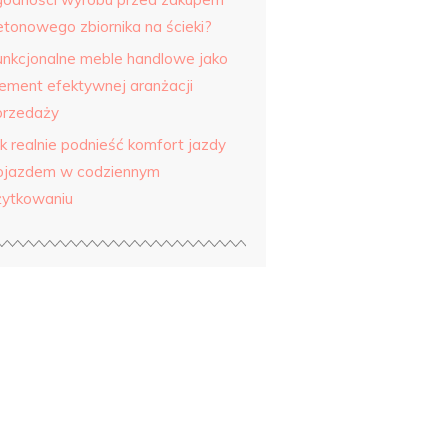
etonowego zbiornika na ścieki?
unkcjonalne meble handlowe jako
lement efektywnej aranżacji
przedaży
ak realnie podnieść komfort jazdy
ojazdem w codziennym
żytkowaniu