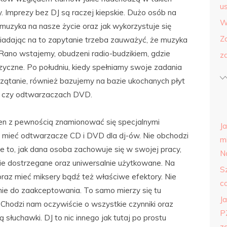
us
. Imprezy bez DJ są raczej kiepskie. Dużo osób na
W
uzyka na nasze życie oraz jak wykorzystuje się
Z
wiadając na to zapytanie trzeba zauważyć, że muzyka
 Rano wstajemy, obudzeni radio-budzikiem, gdzie
z
yczne. Po południu, kiedy spełniamy swoje zadania
zątanie, również bazujemy na bazie ukochanych płyt
, czy odtwarzaczach DVD.
nien z pewnością znamionować się specjalnymi
J
i mieć odtwarzacze CD i DVD dla dj-ów. Nie obchodzi
m
uje to, jak dana osoba zachowuje się w swojej pracy,
N
nie dostrzegane oraz uniwersalnie użytkowane. Na
S
raz mieć miksery bądź też właściwe efektory. Nie
c
 nie do zaakceptowania. To samo mierzy się tu
Ja
Chodzi nam oczywiście o wszystkie czynniki oraz
P
ą słuchawki. DJ to nic innego jak tutaj po prostu
z