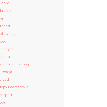
ziecko
dukacja
ne
linaria
otoryzacja
raca
rzemysł
eklama
eklama i marketing
ekreacja
tv agd
klepy internetowe
ransport
roda