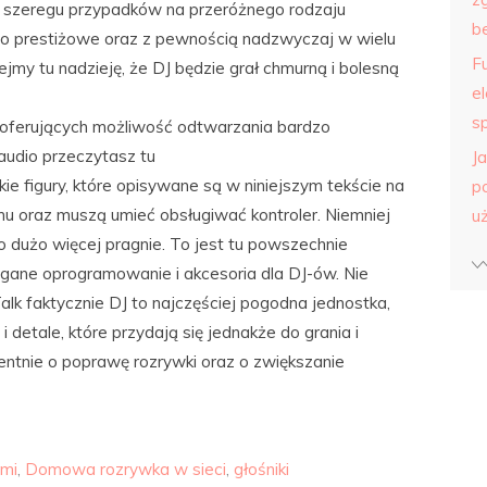
w szeregu przypadków na przeróżnego rodzaju
b
dzo prestiżowe oraz z pewnością nadzwyczaj w wielu
F
jmy tu nadzieję, że DJ będzie grał chmurną i bolesną
e
s
oferujących możliwość odtwarzania bardzo
audio przeczytasz tu
J
kie figury, które opisywane są w niniejszym tekście na
p
 oraz muszą umieć obsługiwać kontroler. Niemniej
u
 dużo więcej pragnie. To jest tu powszechnie
gane oprogramowanie i akcesoria dla DJ-ów. Nie
lk faktycznie DJ to najczęściej pogodna jednostka,
i detale, które przydają się jednakże do grania i
entnie o poprawę rozrywki oraz o zwiększanie
ami
,
Domowa rozrywka w sieci
,
głośniki