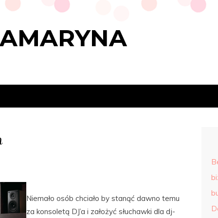
RAMARYNA
h
B
b
b
Niemało osób chciało by stanąć dawno temu
D
za konsoletą DJ’a i założyć słuchawki dla dj-