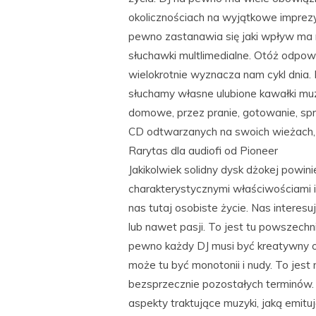
okolicznościach na wyjątkowe imprezy
pewno zastanawia się jaki wpływ ma m
słuchawki multlimedialne. Otóż odpo
wielokrotnie wyznacza nam cykl dnia.
słuchamy własne ulubione kawałki muz
domowe, przez pranie, gotowanie, spr
CD odtwarzanych na swoich wieżach
Rarytas dla audiofi od Pioneer
Jakikolwiek solidny dysk dżokej powi
charakterystycznymi właściwościami 
nas tutaj osobiste życie. Nas interes
lub nawet pasji. To jest tu powszech
pewno każdy DJ musi być kreatywny o
może tu być monotonii i nudy. To jest
bezsprzecznie pozostałych terminów. 
aspekty traktujące muzyki, jaką emituj