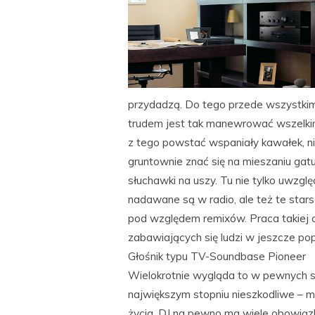
przydadzą. Do tego przede wszystkim
trudem jest tak manewrować wszelkim
z tego powstać wspaniały kawałek, ni
gruntownie znać się na mieszaniu gat
słuchawki na uszy. Tu nie tylko uwzgl
nadawane są w radio, ale też te sta
pod względem remixów. Praca takiej
zabawiających się ludzi w jeszcze pop
Głośnik typu TV-Soundbase Pioneer
Wielokrotnie wygląda to w pewnych sy
największym stopniu nieszkodliwe – m
życia. DJ na pewno ma wiele obowią