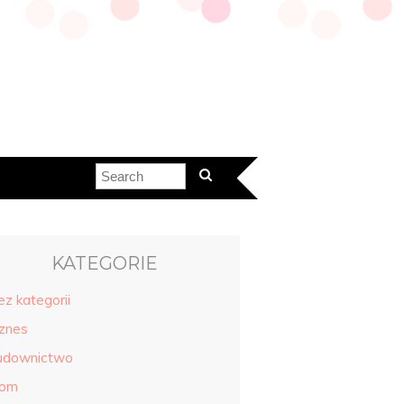
KATEGORIE
ez kategorii
iznes
udownictwo
om