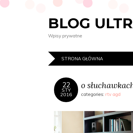
BLOG ULT
Wpisy prywatne
STRONA GŁÓWNA
o słuchawkac
22
STY
2016
categories:
rtv agd