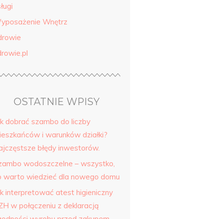
ługi
yposażenie Wnętrz
drowie
drowie.pl
OSTATNIE WPISY
ak dobrać szambo do liczby
ieszkańców i warunków działki?
ajczęstsze błędy inwestorów.
zambo wodoszczelne – wszystko,
o warto wiedzieć dla nowego domu
k interpretować atest higieniczny
ZH w połączeniu z deklaracją
godności wyrobu przed zakupem