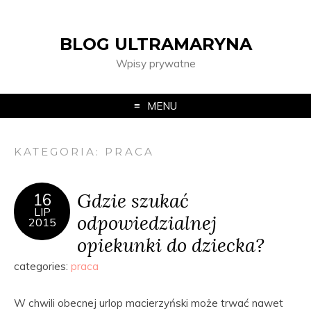
BLOG ULTRAMARYNA
Wpisy prywatne
MENU
KATEGORIA:
PRACA
Gdzie szukać
16
LIP
odpowiedzialnej
2015
opiekunki do dziecka?
categories:
praca
W chwili obecnej urlop macierzyński może trwać nawet