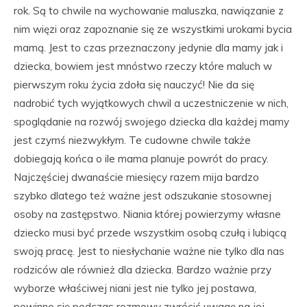
rok. Są to chwile na wychowanie maluszka, nawiązanie z
nim więzi oraz zapoznanie się ze wszystkimi urokami bycia
mamą. Jest to czas przeznaczony jedynie dla mamy jak i
dziecka, bowiem jest mnóstwo rzeczy które maluch w
pierwszym roku życia zdoła się nauczyć! Nie da się
nadrobić tych wyjątkowych chwil a uczestniczenie w nich,
spoglądanie na rozwój swojego dziecka dla każdej mamy
jest czymś niezwykłym. Te cudowne chwile także
dobiegają końca o ile mama planuje powrót do pracy.
Najczęściej dwanaście miesięcy razem mija bardzo
szybko dlatego też ważne jest odszukanie stosownej
osoby na zastępstwo. Niania której powierzymy własne
dziecko musi być przede wszystkim osobą czułą i lubiącą
swoją pracę. Jest to niesłychanie ważne nie tylko dla nas
rodziców ale również dla dziecka. Bardzo ważnie przy
wyborze właściwej niani jest nie tylko jej postawa,
powinno się podczas rozmowy zwrócić uwagę na jej