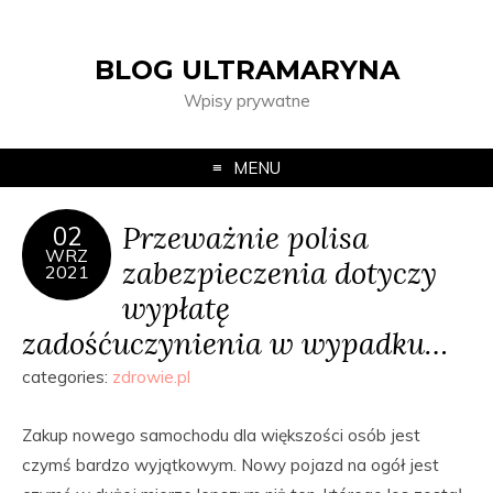
BLOG ULTRAMARYNA
Wpisy prywatne
MENU
Przeważnie polisa
02
WRZ
zabezpieczenia dotyczy
2021
wypłatę
zadośćuczynienia w wypadku…
categories:
zdrowie.pl
Zakup nowego samochodu dla większości osób jest
czymś bardzo wyjątkowym. Nowy pojazd na ogół jest