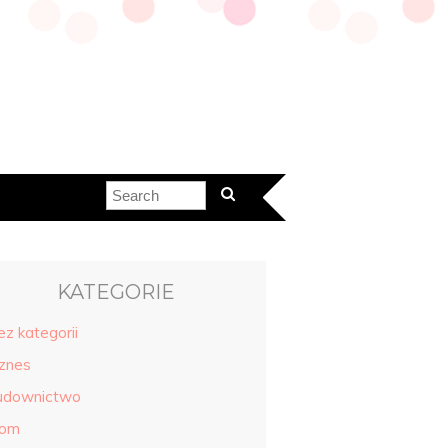
KATEGORIE
ez kategorii
iznes
udownictwo
om