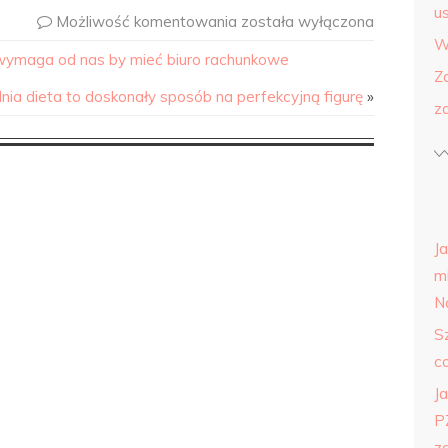
us
Możliwość komentowania
została wyłączona
W
 wymaga od nas by mieć biuro rachunkowe
Z
nia dieta to doskonały sposób na perfekcyjną figurę
»
z
J
m
N
S
c
Ja
P
z