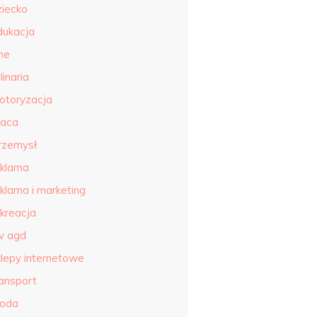
ziecko
dukacja
ne
linaria
otoryzacja
raca
rzemysł
eklama
eklama i marketing
ekreacja
tv agd
klepy internetowe
ransport
roda