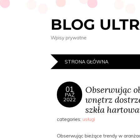
BLOG ULT
Wpisy prywatne
STRONA GŁÓWNA
Obserwując ob
01
PAŹ
wnętrz dostrz
2022
szkła hartowa
categories:
usługi
Obserwując bieżące trendy w aranżac