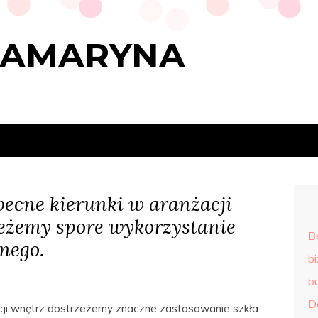
RAMARYNA
ecne kierunki w aranżacji
eżemy spore wykorzystanie
B
nego.
b
b
D
ji wnętrz dostrzeżemy znaczne zastosowanie szkła