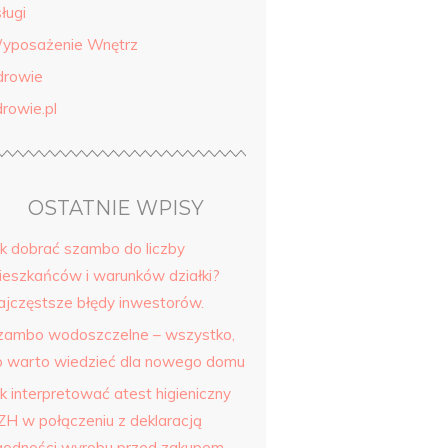
ługi
yposażenie Wnętrz
drowie
drowie.pl
OSTATNIE WPISY
ak dobrać szambo do liczby
ieszkańców i warunków działki?
ajczęstsze błędy inwestorów.
zambo wodoszczelne – wszystko,
o warto wiedzieć dla nowego domu
k interpretować atest higieniczny
ZH w połączeniu z deklaracją
godności wyrobu przed zakupem