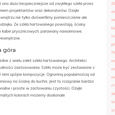
d
t ono dużo bezpieczniejsze od zwykłego szkła przez
niem projektantów oraz dekoratorów. Dzięki
e
nętrzu nie tylko doświetlimy pomieszczenie ale
in
wdzięku. Ze szkła hartowanego powstają, ściany
ku
 do kabin prysznicowych, parawany nawannowe,
m
wewnętrzne.
p
a góra
P
edne z wielu zalet szkła hartowanego. Architekci
r
alności zastosowania. Szkło może być zestawione z
r
z nimi spójne kompozycje. Ogromną popularnością od
r
niowy na ścianę do kuchni. Jest to roziązanie bardzo
r
nalne i proste w zachowaniu czystości. Dzięki
s
zmaitych kolorach możemy doskonale
t
u