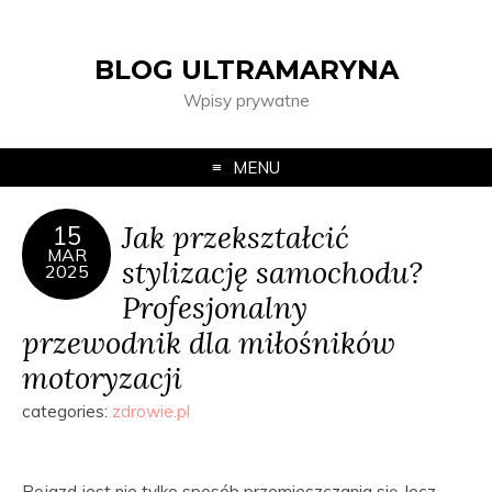
BLOG ULTRAMARYNA
Wpisy prywatne
MENU
Jak przekształcić
15
MAR
stylizację samochodu?
2025
Profesjonalny
przewodnik dla miłośników
motoryzacji
categories:
zdrowie.pl
Pojazd jest nie tylko sposób przemieszczania się, lecz