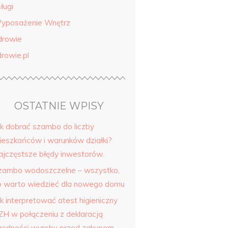
ługi
yposażenie Wnętrz
drowie
drowie.pl
OSTATNIE WPISY
ak dobrać szambo do liczby
ieszkańców i warunków działki?
ajczęstsze błędy inwestorów.
zambo wodoszczelne – wszystko,
o warto wiedzieć dla nowego domu
k interpretować atest higieniczny
ZH w połączeniu z deklaracją
godności wyrobu przed zakupem