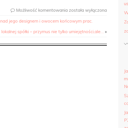
us
Możliwość komentowania
została wyłączona
W
 nad jego designem i owocem końcowym prac.
Z
z
okalnej spółki – przymus nie tylko umiejętności,ale…
»
J
m
N
S
c
Ja
P
z