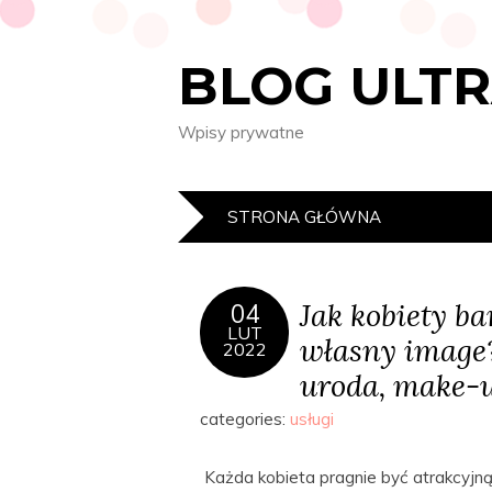
BLOG ULT
Wpisy prywatne
STRONA GŁÓWNA
Jak kobiety b
04
LUT
własny image?
2022
uroda, make-u
categories:
usługi
Każda kobieta pragnie być atrakcyjn