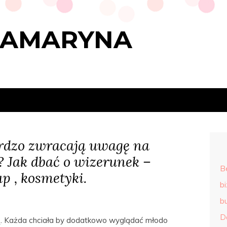
RAMARYNA
ardzo zwracają uwagę na
 Jak dbać o wizerunek –
B
p , kosmetyki.
b
b
D
ą. Każda chciała by dodatkowo wyglądać młodo