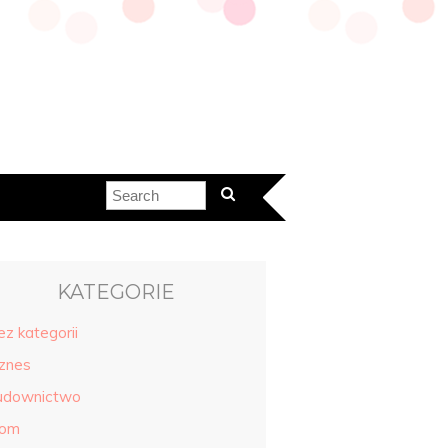
KATEGORIE
ez kategorii
iznes
udownictwo
om