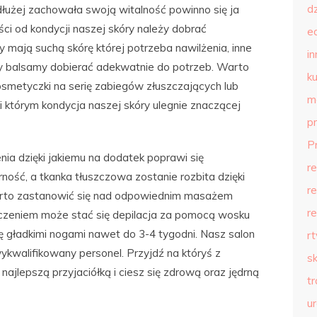
d
jdłużej zachowała swoją witalność powinno się ja
i od kondycji naszej skóry należy dobrać
e
 mają suchą skórę której potrzeba nawilżenia, inne
in
 by balsamy dobierać adekwatnie do potrzeb. Warto
ku
smetyczki na serię zabiegów złuszczających lub
m
i którym kondycja naszej skóry ulegnie znaczącej
p
P
nia dzięki jakiemu na dodatek poprawi się
r
drność, a tkanka tłuszczowa zostanie rozbita dzięki
r
 warto zastanowić się nad odpowiednim masażem
r
czeniem może stać się depilacja za pomocą wosku
się gładkimi nogami nawet do 3-4 tygodni. Nasz salon
r
ykwalifikowany personel. Przyjdź na któryś z
s
jlepszą przyjaciółką i ciesz się zdrową oraz jędrną
t
u