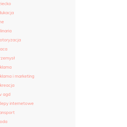
ziecko
dukacja
ne
linaria
otoryzacja
raca
rzemysł
eklama
eklama i marketing
ekreacja
tv agd
klepy internetowe
ransport
roda