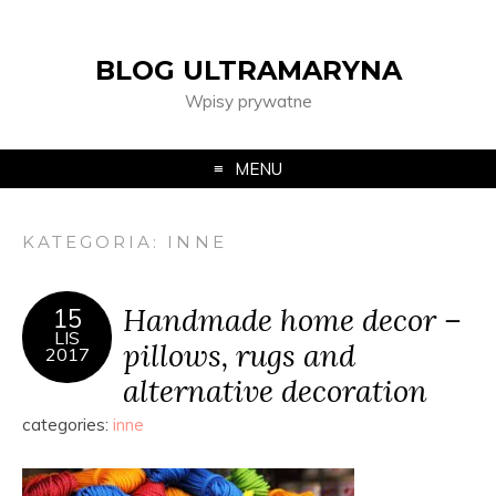
BLOG ULTRAMARYNA
Wpisy prywatne
MENU
KATEGORIA:
INNE
Handmade home decor –
15
LIS
pillows, rugs and
2017
alternative decoration
categories:
inne