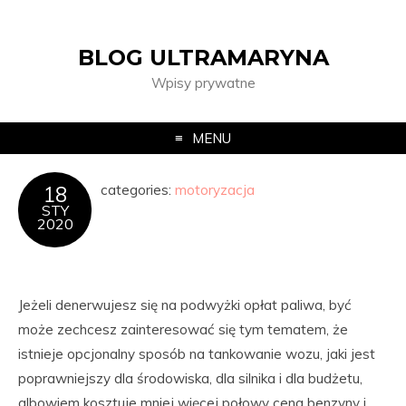
BLOG ULTRAMARYNA
Wpisy prywatne
MENU
categories:
motoryzacja
18
STY
2020
Jeżeli denerwujesz się na podwyżki opłat paliwa, być
może zechcesz zainteresować się tym tematem, że
istnieje opcjonalny sposób na tankowanie wozu, jaki jest
poprawniejszy dla środowiska, dla silnika i dla budżetu,
albowiem kosztuje mniej więcej połowy cena benzyny i